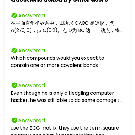
Answered
在平面直角坐标系中，四边形 OABC 是矩形，点
A(2√3, 0)，点 C(0,2)。点 D为 BC 边上一动点，将
COD 沿 OD 对折成 EOD，将点 B 沿点 O 和 BA 边上
一点 F 的连线对折使其落在射线 DE 上的点 G 处。
Answered
（1）填空：∠ODF= °； （2）设点 D(x, 2)，点
Which compounds would you expect to
F(2√3, y)，求 y 关于 x 的关系式，并求出当 x 从 0
contain one or more covalent bonds?
增大到 2√3时，点 F 的运动路程； （3）在（2）的
条件下，当点 G 落在 x 轴上时： （1）求证：CD =
AG； （2）求出此时 x 的值。
Answered
Even though he is only a fledgling computer
hacker, he was still able to do some damage to
the company.
Answered
use the BCG matrix, they use the term square