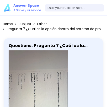
Answer Space
A Solvely.ai service
Home
Subjuct
Other
Pregunta 7 ¿Cuál es la opción dentro del entorno de programación para visualizar la gráfica de resultados? view rules surface Pregunta 8 ¿Cuál es la opción dentro del entorno de programación que te permite agregar las funciones de membresía? add mfs add membership add funtion
Questions: Pregunta 7 ¿Cuál es la
opción dentro del entorno de
programación para visualizar la
gráfica de resultados? view rules
surface Pregunta 8 ¿Cuál es la opción
dentro del entorno de programación
que te permite agregar las funciones
de membresía? add mfs add
membership add funtion