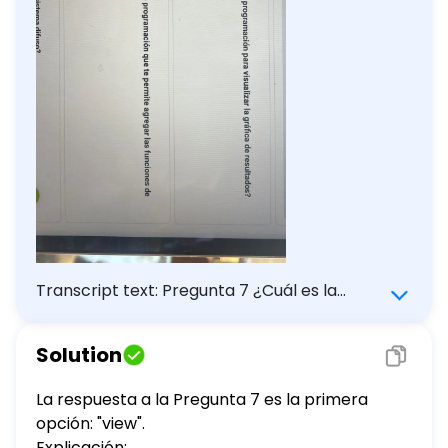
Transcript text: Pregunta 7 ¿Cuál es la
opción dentro del entorno de programación
para visualizar la gráfica de resultados? view
Solution
rules surface Pregunta 8 ¿Cuál es la opción
dentro del entorno de programación que te
La respuesta a la Pregunta 7 es la primera
permite agregar las funciones de
opción: "view".
membresía? add mfs add membership add
Explicación: