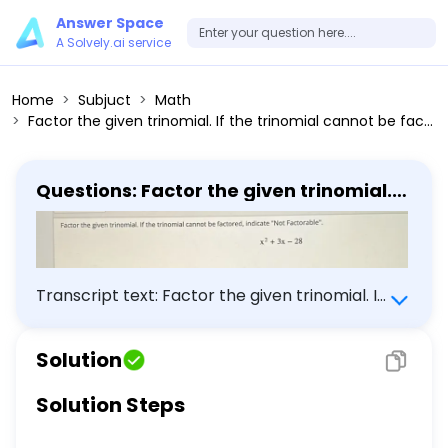
Answer Space
A Solvely.ai service
Home
Subjuct
Math
Factor the given trinomial. If the trinomial cannot be factored, indicate "Not Factorable". x^2+3x-28
Questions: Factor the given trinomial.
If the trinomial cannot be factored,
indicate "Not Factorable". x^2+3x-28
Transcript text: Factor the given trinomial. If
the trinomial cannot be factored, indicate
"Not Factorable". \[ x^{2}+3 x-28 \]
Solution
Solution Steps