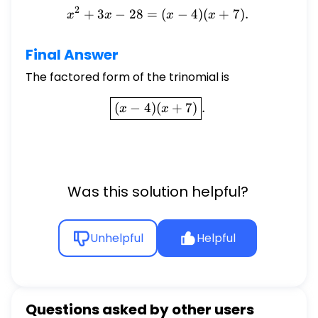
2
+
3
−
28
=
x^{2} + 3x - 28 = (x - 4)(x
(
−
4
)
(
+
7
)
.
x
x
x
x
Final Answer
The factored form of the trinomial is
\boxed{(x - 4)(x + 7)}.
(
−
4
)
(
+
7
)
.
x
x
Was this solution helpful?
Unhelpful
Helpful
Questions asked by other users