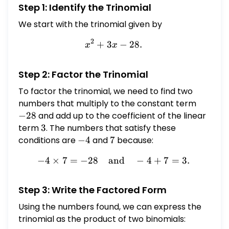
Step 1: Identify the Trinomial
We start with the trinomial given by
2
+
3
x^{2} + 3x - 28.
−
28.
x
x
Step 2: Factor the Trinomial
To factor the trinomial, we need to find two
numbers that multiply to the constant term
-28
−
28
and add up to the coefficient of the linear
term
3
3
. The numbers that satisfy these
conditions are
-4
−
4
and
7
7
because:
−
4
×
7
=
−
28
and
-4 \times 7 = -28 \quad \t
−
4
+
7
=
3.
Step 3: Write the Factored Form
Using the numbers found, we can express the
trinomial as the product of two binomials: