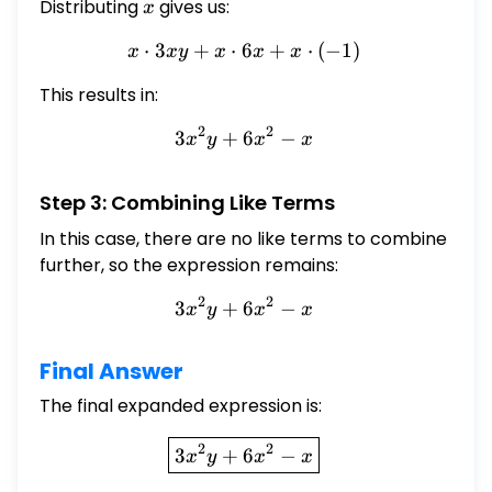
Distributing
x
gives us:
x
⋅
3
+
⋅
6
x \cdot 3xy + x \cdot 6x +
+
⋅
(
−
1
)
x
x
y
x
x
x
This results in:
2
2
3
+
6
3x^2y + 6x^2 - x
−
x
y
x
x
Step 3: Combining Like Terms
In this case, there are no like terms to combine
further, so the expression remains:
2
2
3
+
6
3x^2y + 6x^2 - x
−
x
y
x
x
Final Answer
The final expanded expression is:
\boxed{3x^2y + 6x^2 - x}
2
2
3
+
6
−
x
y
x
x