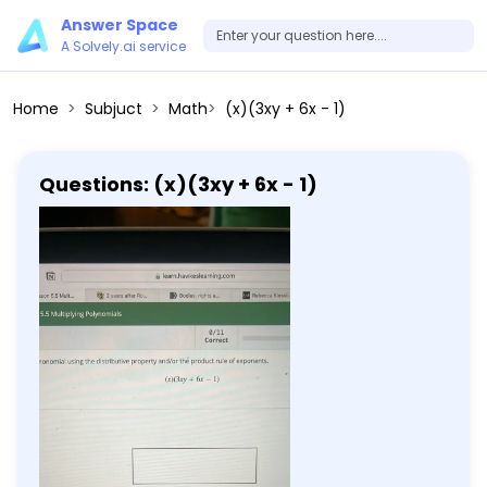
Answer Space
A Solvely.ai service
Home
Subjuct
Math
(x)(3xy + 6x - 1)
Questions: (x)(3xy + 6x - 1)