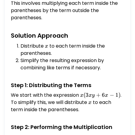
This involves multiplying each term inside the
parentheses by the term outside the
parentheses.
Solution Approach
Distribute
x
to each term inside the
x
parentheses.
Simplify the resulting expression by
combining like terms if necessary.
Step 1: Distributing the Terms
We start with the expression
x(3xy
(
3
+
6
−
1
)
.
x
x
y
x
+ 6x
To simplify this, we will distribute
x
to each
x
- 1)
term inside the parentheses.
Step 2: Performing the Multiplication